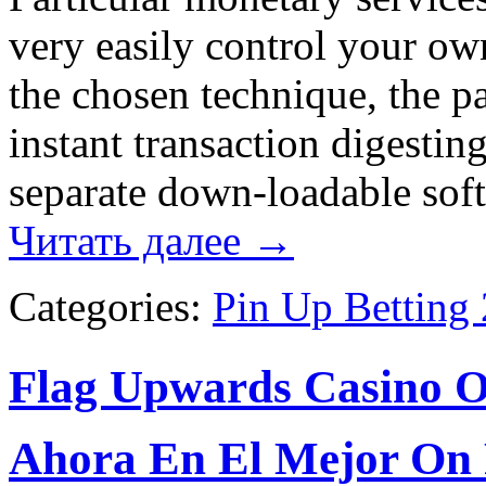
very easily control your ow
the chosen technique, the pa
instant transaction digestin
separate down-loadable soft
Читать далее
→
Categories:
Pin Up Betting
Flag Upwards Casino On
Ahora En El Mejor On