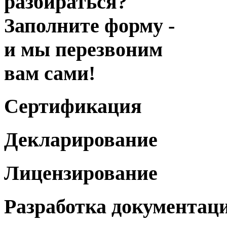
разбираться?
Заполните форму -
и мы перезвоним
вам сами!
Сертификация
Декларирование
Лицензирование
Разработка документац