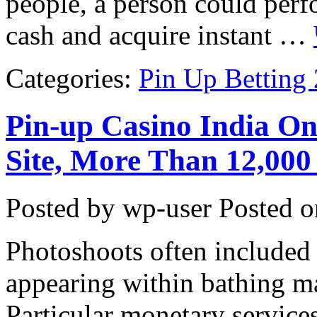
people, a person could perf
cash and acquire instant …
Categories:
Pin Up Betting
Pin-up Casino India On-
Site, More Than 12,00
Posted by wp-user
Posted o
Photoshoots often included 
appearing within bathing m
Particular monetary services