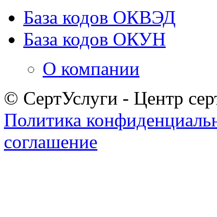
База кодов ОКВЭД
База кодов ОКУН
О компании
© СертУслуги - Центр сер
Политика конфиденциаль
соглашение