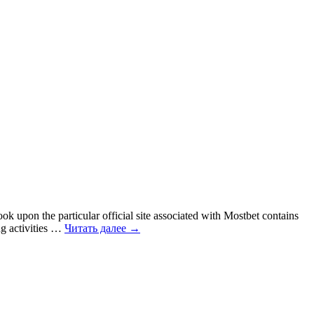
ok upon the particular official site associated with Mostbet contains
ng activities …
Читать далее
→