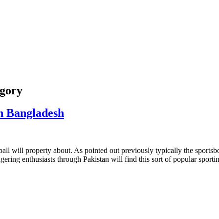
egory
on Bangladesh
ll will property about. As pointed out previously typically the sportsbo
ering enthusiasts through Pakistan will find this sort of popular sporti