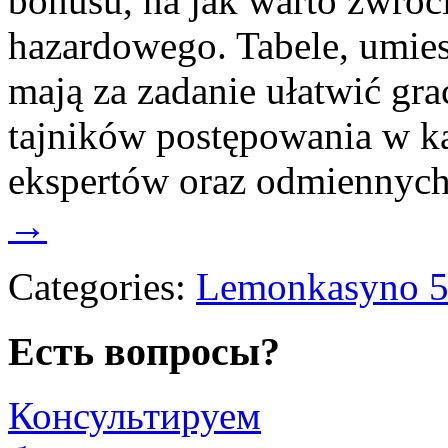
bonusu, na jak warto zwróc
hazardowego. Tabele, umies
mają za zadanie ułatwić gr
tajników postępowania w k
ekspertów oraz odmienny
→
Categories:
Lemonkasyno 
Есть вопросы?
Консультируем