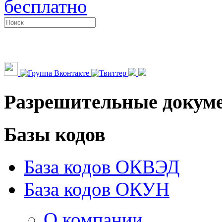
бесплатно
Разрешительные докум
Базы кодов
База кодов ОКВЭД
База кодов ОКУН
О компании