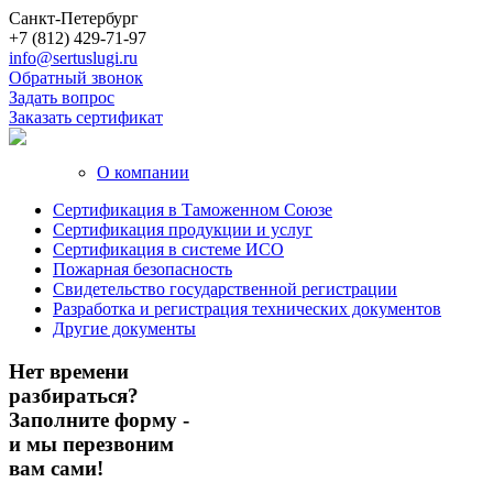
Санкт-Петербург
+7 (812) 429-71-97
info@sertuslugi.ru
Обратный звонок
Задать вопрос
Заказать сертификат
О компании
Сертификация в Таможенном Союзе
Сертификация продукции и услуг
Сертификация в системе ИСО
Пожарная безопасность
Свидетельство государственной регистрации
Разработка и регистрация технических документов
Другие документы
Нет времени
разбираться?
Заполните форму -
и мы перезвоним
вам сами!