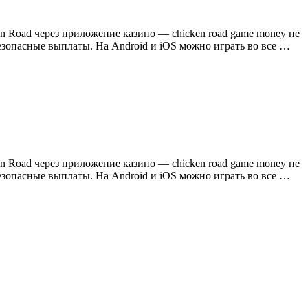
en Road через приложение казино — chicken road game money не
езопасные выплаты. На Android и iOS можно играть во все …
en Road через приложение казино — chicken road game money не
езопасные выплаты. На Android и iOS можно играть во все …