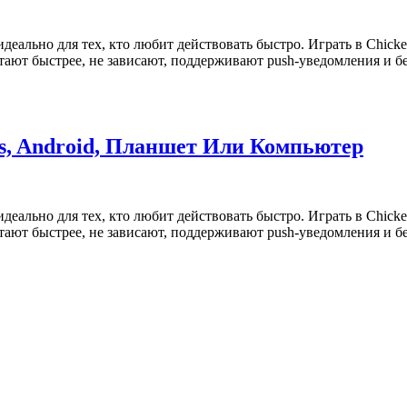
деально для тех, кто любит действовать быстро. Играть в Chick
тают быстрее, не зависают, поддерживают push-уведомления и б
os, Android, Планшет Или Компьютер
деально для тех, кто любит действовать быстро. Играть в Chick
тают быстрее, не зависают, поддерживают push-уведомления и б