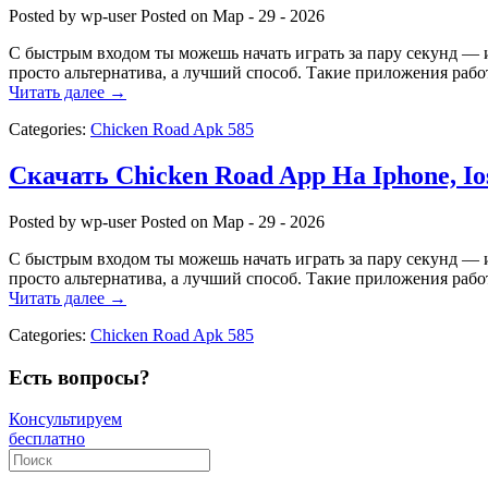
Posted by wp-user
Posted on Мар - 29 - 2026
С быстрым входом ты можешь начать играть за пару секунд — и
просто альтернатива, а лучший способ. Такие приложения рабо
Читать далее
→
Categories:
Chicken Road Apk 585
Скачать Chicken Road App На Iphone, I
Posted by wp-user
Posted on Мар - 29 - 2026
С быстрым входом ты можешь начать играть за пару секунд — и
просто альтернатива, а лучший способ. Такие приложения рабо
Читать далее
→
Categories:
Chicken Road Apk 585
Есть вопросы?
Консультируем
бесплатно