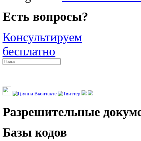
Есть вопросы?
Консультируем
бесплатно
Разрешительные докум
Базы кодов