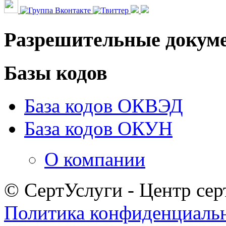
Разрешительные докум
Базы кодов
База кодов ОКВЭД
База кодов ОКУН
О компании
© СертУслуги - Центр сер
Политика конфиденциаль