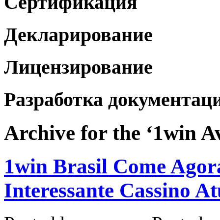
Сертификация
Декларирование
Лицензирование
Разработка документац
Archive for the ‘1win A
1win Brasil Come Agor
Interessante Cassino A