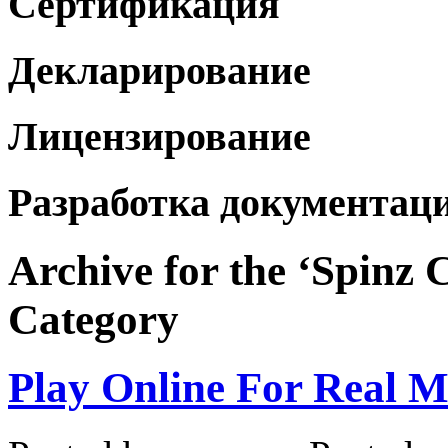
Сертификация
Декларирование
Лицензирование
Разработка документац
Archive for the ‘Spinz
Category
Play Online For Real M