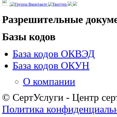
Разрешительные докум
Базы кодов
База кодов ОКВЭД
База кодов ОКУН
О компании
© СертУслуги - Центр сер
Политика конфиденциаль