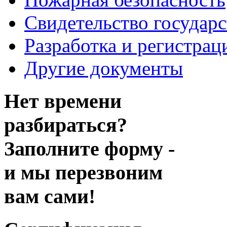
Свидетельство государ
Разработка и регистрац
Другие документы
Нет времени
разбираться?
Заполните форму -
и мы перезвоним
вам сами!