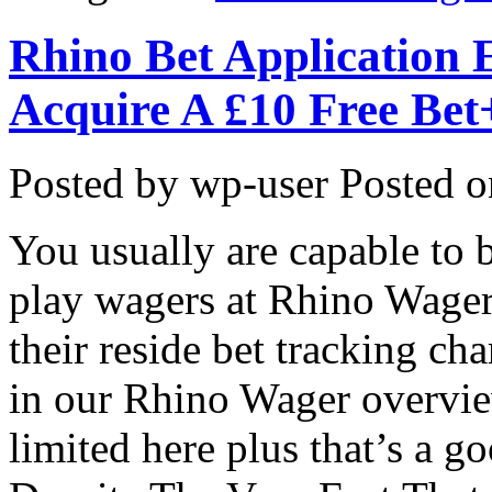
Rhino Bet Application 
Acquire A £10 Free Bet
Posted by wp-user
Posted o
You usually are capable to b
play wagers at Rhino Wager
their reside bet tracking ch
in our Rhino Wager overview
limited here plus that’s a 