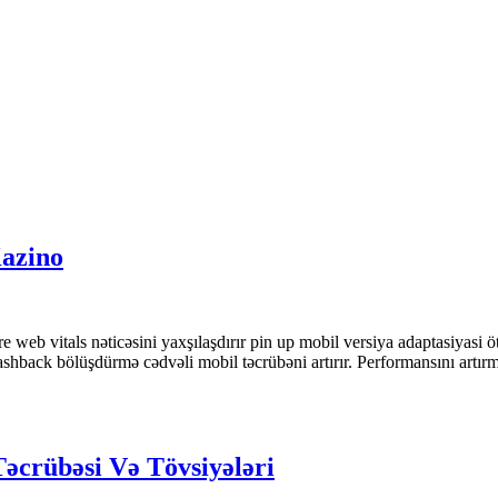
Kazino
eb vitals nəticəsini yaxşılaşdırır pin up mobil versiya adaptasiyasi ötr
hback bölüşdürmə cədvəli mobil təcrübəni artırır. Performansını artır
Təcrübəsi Və Tövsiyələri