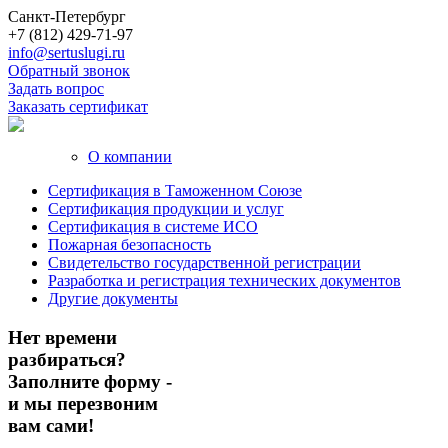
Санкт-Петербург
+7 (812) 429-71-97
info@sertuslugi.ru
Обратный звонок
Задать вопрос
Заказать сертификат
О компании
Сертификация в Таможенном Союзе
Сертификация продукции и услуг
Сертификация в системе ИСО
Пожарная безопасность
Свидетельство государственной регистрации
Разработка и регистрация технических документов
Другие документы
Нет времени
разбираться?
Заполните форму -
и мы перезвоним
вам сами!