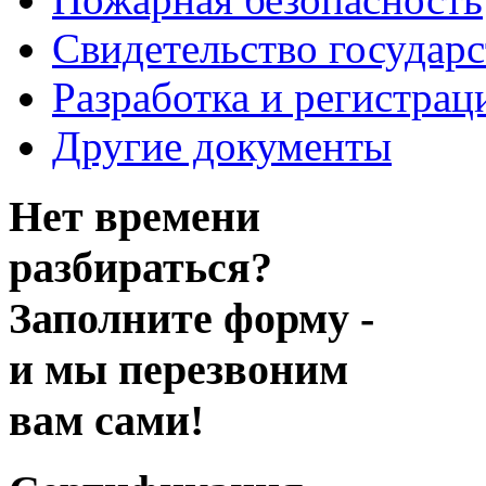
Свидетельство государ
Разработка и регистрац
Другие документы
Нет времени
разбираться?
Заполните форму -
и мы перезвоним
вам сами!