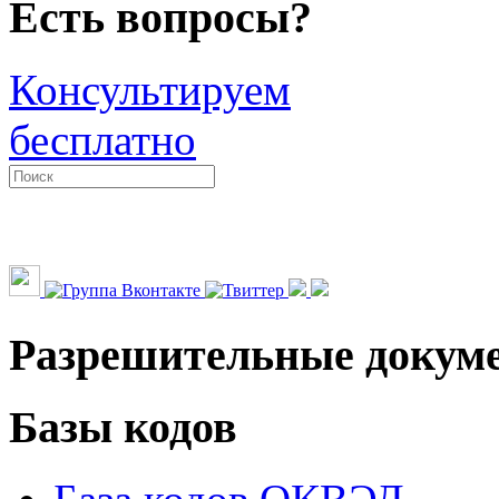
Есть вопросы?
Консультируем
бесплатно
Разрешительные докум
Базы кодов