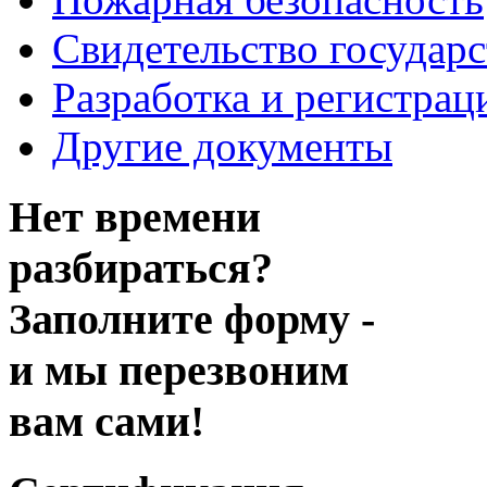
Свидетельство государ
Разработка и регистрац
Другие документы
Нет времени
разбираться?
Заполните форму -
и мы перезвоним
вам сами!