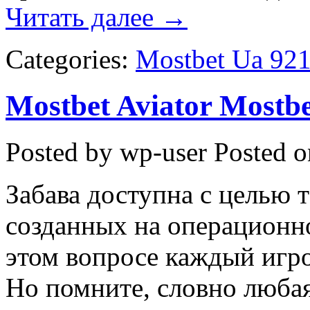
Читать далее
→
Categories:
Mostbet Ua 92
Mostbet Aviator Mostbe
Posted by wp-user
Posted o
Забава доступна с целью 
созданных на операционно
этом вопросе каждый игро
Но помните, словно любая