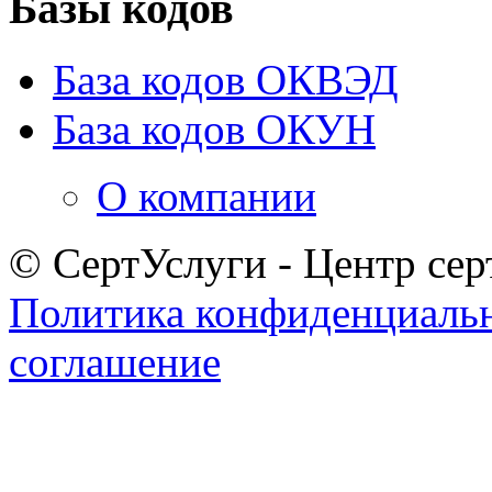
Базы кодов
База кодов ОКВЭД
База кодов ОКУН
О компании
© СертУслуги - Центр сер
Политика конфиденциаль
соглашение
Задать вопрос