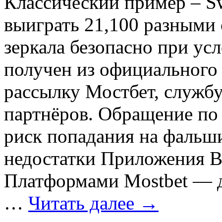
Классический пример – Sw
выиграть 21,100 разными
зеркала безопасно при ус
получен из официального 
рассылку Мостбет, служб
партнёров. Обращение по
риск попадания на фальш
недостатки Приложения 
Платформами Mostbet — д
…
Читать далее
→