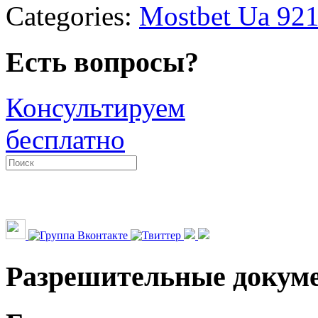
Categories:
Mostbet Ua 92
Есть вопросы?
Консультируем
бесплатно
Разрешительные докум