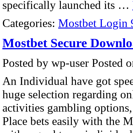
specifically launched its …
Categories:
Mostbet Login 
Mostbet Secure Downloa
Posted by wp-user
Posted o
An Individual have got spee
huge selection regarding on
activities gambling options, 
Place bets easily with the 