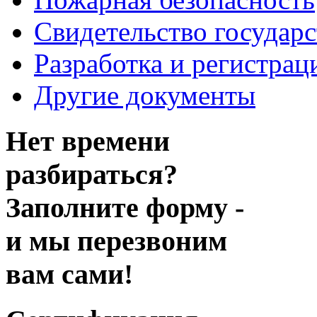
Свидетельство государ
Разработка и регистрац
Другие документы
Нет времени
разбираться?
Заполните форму -
и мы перезвоним
вам сами!