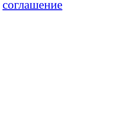
соглашение
Задать вопрос