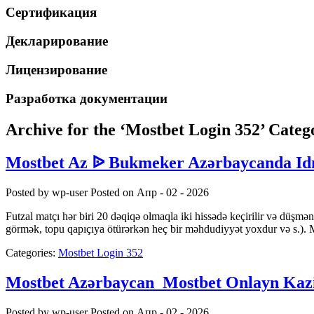
Сертификация
Декларирование
Лицензирование
Разработка документации
Archive for the ‘Mostbet Login 352’ Categ
Mostbet Az ᐉ Bukmeker Azərbaycanda I
Posted by wp-user
Posted on Апр - 02 - 2026
Futzal matçı hər biri 20 dəqiqə olmaqla iki hissədə keçirilir və düşmə
görmək, topu qapıçıya ötürərkən heç bir məhdudiyyət yoxdur və s.). M
Categories:
Mostbet Login 352
Mostbet Azərbaycan ️ Mostbet Onlayn Ka
Posted by wp-user
Posted on Апр - 02 - 2026