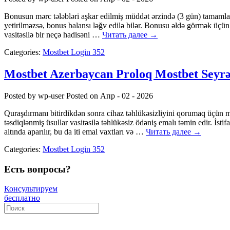
Bonusun mərc tələbləri aşkar edilmiş müddət ərzində (3 gün) tamamlanm
yetirilməzsə, bonus balansı ləğv edilə bilər. Bonusu əldə görmək üç
vasitəsilə bir neçə hadisəni …
Читать далее
→
Categories:
Mostbet Login 352
Mostbet Azerbaycan Proloq Mostbet Seyr
Posted by wp-user
Posted on Апр - 02 - 2026
Quraşdırmanı bitirdikdən sonra cihaz təhlükəsizliyini qorumaq üçün 
təsdiqlənmiş üsullar vasitəsilə təhlükəsiz ödəniş emalı təmin edir. İst
altında aparılır, bu da iti emal vaxtları və …
Читать далее
→
Categories:
Mostbet Login 352
Есть вопросы?
Консультируем
бесплатно