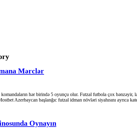
ory
dmana Mərclər
n komandaların hər birində 5 oyunçu olur. Futzal futbola çox bənzəyir, l
ostbet Azerbaycan başlanğıc futzal idman növləri siyahısını ayrıca kat
zinosunda Oynayın