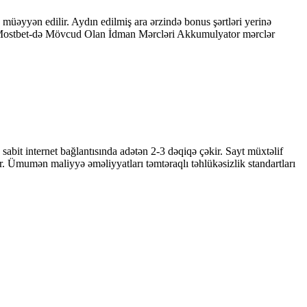
müəyyən edilir. Aydın edilmiş ara ərzində bonus şərtləri yerinə
r. Mostbet-də Mövcud Olan İdman Mərcləri Akkumulyator mərclər
it internet bağlantısında adətən 2-3 dəqiqə çəkir. Sayt müxtəlif
lər. Ümumən maliyyə əməliyyatları təmtəraqlı təhlükəsizlik standartları