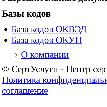
Базы кодов
База кодов ОКВЭД
База кодов ОКУН
О компании
© СертУслуги - Центр сер
Политика конфиденциаль
соглашение
Задать вопрос