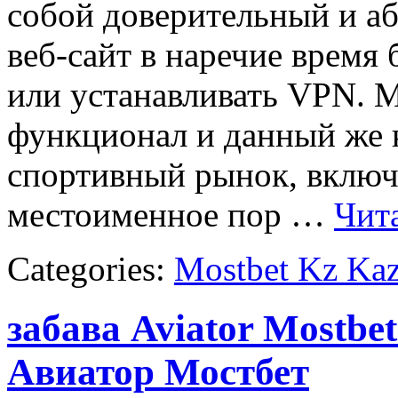
собой доверительный и а
веб-сайт в наречие время 
или устанавливать VPN. 
функционал и данный же
спортивный рынок, включ
местоименное пор …
Чит
Categories:
Mostbet Kz Kaz
забава Aviator Mostbe
Авиатор Мостбет