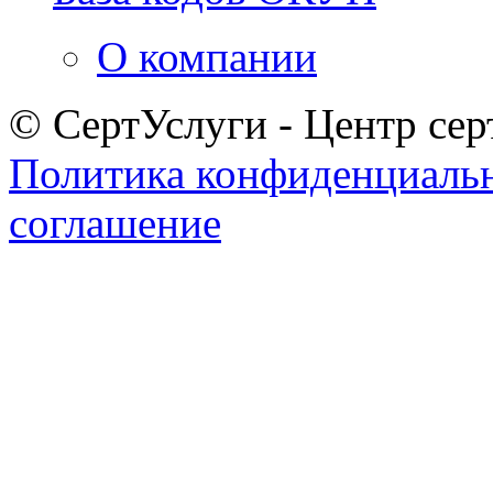
О компании
© СертУслуги - Центр сер
Политика конфиденциаль
соглашение