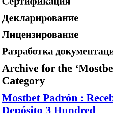
Сертификация
Декларирование
Лицензирование
Разработка документац
Archive for the ‘Mostb
Category
Mostbet Padrón : Rece
Depósito 3 Hundred