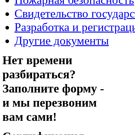
Свидетельство государ
Разработка и регистрац
Другие документы
Нет времени
разбираться?
Заполните форму -
и мы перезвоним
вам сами!