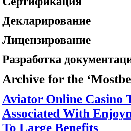
Сертификация
Декларирование
Лицензирование
Разработка документац
Archive for the ‘Mostb
Aviator Online Casino 
Associated With Enjoy
To Large Benefits