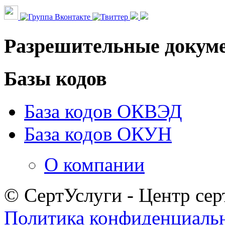
Разрешительные докум
Базы кодов
База кодов ОКВЭД
База кодов ОКУН
О компании
© СертУслуги - Центр сер
Политика конфиденциаль