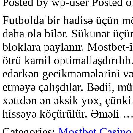
Posted by wp-user
Posted o
Futbolda bir hadisə üçün m
daha ola bilər. Sükunət üçü
bloklara paylanır. Mostbet-i
ötrü kamil optimallaşdırılıb.
edərkən gecikməmələrini və
etməyə çalışdılar. Bədii, mü
xəttdən ən əksik yox, çünki
hissəyə köçürülür. Əməli 
Categories:
Mostbet Casino