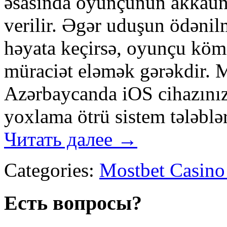
əsasında oyunçunun akkaunt
verilir. Əgər uduşun ödəni
həyata keçirsə, oyunçu köm
müraciət eləmək gərəkdir. M
Azərbaycanda iOS cihazınızd
yoxlama ötrü sistem tələblə
Читать далее
→
Categories:
Mostbet Casino
Есть вопросы?