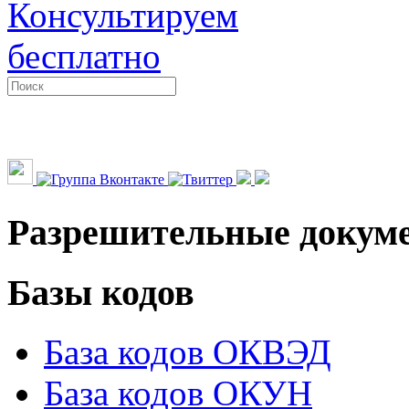
Консультируем
бесплатно
Разрешительные докум
Базы кодов
База кодов ОКВЭД
База кодов ОКУН