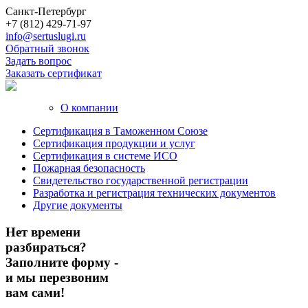
Санкт-Петербург
+7 (812) 429-71-97
info@sertuslugi.ru
Обратный звонок
Задать вопрос
Заказать сертификат
О компании
Сертификация в Таможенном Союзе
Сертификация продукции и услуг
Сертификация в системе ИСО
Пожарная безопасность
Свидетельство государственной регистрации
Разработка и регистрация технических документов
Другие документы
Нет времени
разбираться?
Заполните форму -
и мы перезвоним
вам сами!