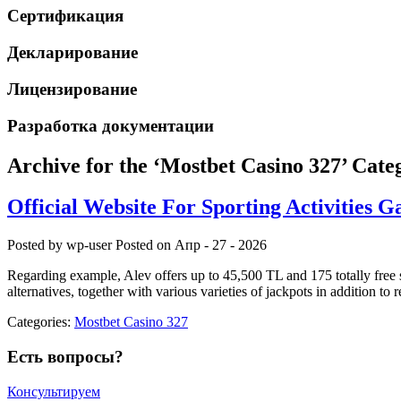
Сертификация
Декларирование
Лицензирование
Разработка документации
Archive for the ‘Mostbet Casino 327’ Cate
Official Website For Sporting Activities 
Posted by wp-user
Posted on Апр - 27 - 2026
Regarding example, Alev offers up to 45,500 TL and 175 totally free s
alternatives, together with various varieties of jackpots in addition t
Categories:
Mostbet Casino 327
Есть вопросы?
Консультируем