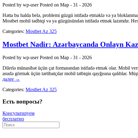
Posted by wp-user
Posted on Мар - 31 - 2026
Hətta bu halda belə, problemi güzgü istifadə etməklə və ya bloklanmanı
Mostbet mobil tədbiqi və ya güzgüsündən istifadə etmək lazımdır. H
Categories:
Mostbet Az 325
Mostbet Nadir: Azərbaycanda Onlayn Kaz
Posted by wp-user
Posted on Мар - 31 - 2026
Dilerlə münasibət üçün çat formasından istifadə etmək olar. Mobil vers
asudə görmək üçün tərtibatçılar mobil tətbiqin qayğısına qalıblar. Mü
далее
→
Categories:
Mostbet Az 325
Есть вопросы?
Консультируем
бесплатно