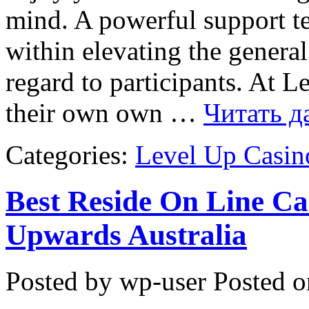
mind. A powerful support te
within elevating the gener
regard to participants. At L
their own own …
Читать д
Categories:
Level Up Casin
Best Reside On Line Ca
Upwards Australia
Posted by wp-user
Posted o