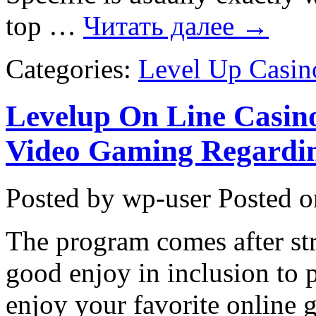
top …
Читать далее
→
Categories:
Level Up Casin
Levelup On Line Casin
Video Gaming Regardin
Posted by wp-user
Posted o
The program comes after str
good enjoy in inclusion to p
enjoy your favorite online 