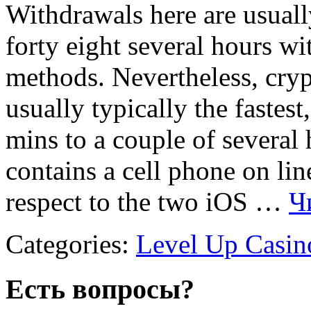
Withdrawals here are usuall
forty eight several hours w
methods. Nevertheless, cry
usually typically the fastes
mins to a couple of several h
contains a cell phone on lin
respect to the two iOS …
Ч
Categories:
Level Up Casin
Есть вопросы?