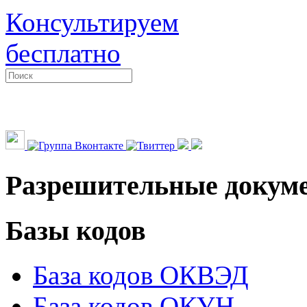
Консультируем
бесплатно
Разрешительные докум
Базы кодов
База кодов ОКВЭД
База кодов ОКУН