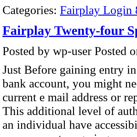
Categories:
Fairplay Login
Fairplay Twenty-four S
Posted by wp-user
Posted o
Just Before gaining entry i
bank account, you might nee
current e mail address or rep
This additional level of aut
an individual have accessibi