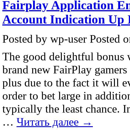
Fairplay Application 
Account Indication Up I
Posted by wp-user
Posted o
The good delightful bonus w
brand new FairPlay gamers t
plus due to the fact it will 
order to bet large in addit
typically the least chance. I
…
Читать далее
→