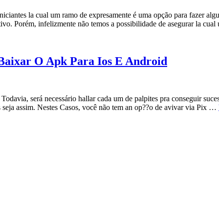
 iniciantes la cual um ramo de expresamente é uma opção para fazer alg
rtivo. Porém, infelizmente não temos a possibilidade de asegurar la cu
 Baixar O Apk Para Ios E Android
. Todavia, será necessário hallar cada um de palpites pra conseguir suc
 seja assim. Nestes Casos, você não tem an op??o de avivar via Pix …