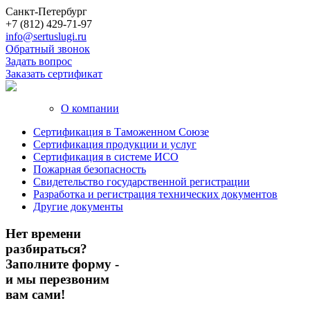
Санкт-Петербург
+7 (812) 429-71-97
info@sertuslugi.ru
Обратный звонок
Задать вопрос
Заказать сертификат
О компании
Сертификация в Таможенном Союзе
Сертификация продукции и услуг
Сертификация в системе ИСО
Пожарная безопасность
Свидетельство государственной регистрации
Разработка и регистрация технических документов
Другие документы
Нет времени
разбираться?
Заполните форму -
и мы перезвоним
вам сами!