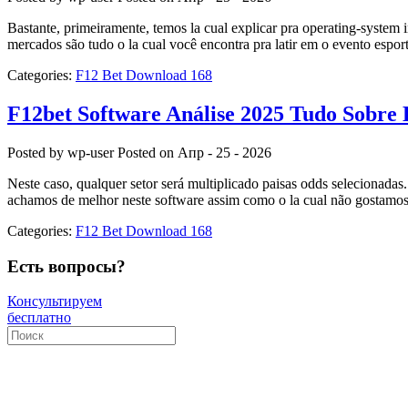
Bastante, primeiramente, temos la cual explicar pra operating-system
mercados são tudo o la cual você encontra pra latir em o evento espo
Categories:
F12 Bet Download 168
F12bet Software Análise 2025 Tudo Sobre
Posted by wp-user
Posted on Апр - 25 - 2026
Neste caso, qualquer setor será multiplicado paisas odds selecionadas
achamos de melhor neste software assim como o la cual não gostamos
Categories:
F12 Bet Download 168
Есть вопросы?
Консультируем
бесплатно