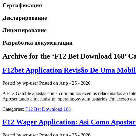
Сертификация
Декларирование
Лицензирование
Разработка документации
Archive for the ‘F12 Bet Download 168’ C
F12bet Application Revisão De Uma Mobil
Posted by wp-user
Posted on Апр - 25 - 2026
A F12 Gamble apostas conta com muitos eventos relacionados ao futebo
Apresentando a mecanismo, operating-system usuários têm acesso ao
Categories:
F12 Bet Download 168
F12 Wager Application: Asi Como Apostar
Posted by wp-user
Posted on Апр - 25 - 2026