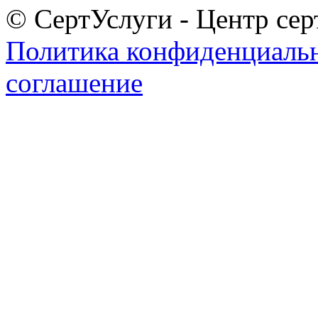
© СертУслуги - Центр сер
Политика конфиденциаль
соглашение
Задать вопрос