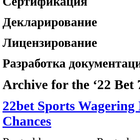
Сертификация
Декларирование
Лицензирование
Разработка документац
Archive for the ‘22 Bet
22bet Sports Wagering I
Chances