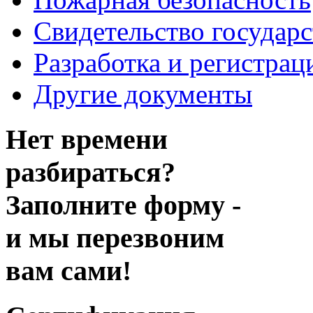
Свидетельство государ
Разработка и регистрац
Другие документы
Нет времени
разбираться?
Заполните форму -
и мы перезвоним
вам сами!