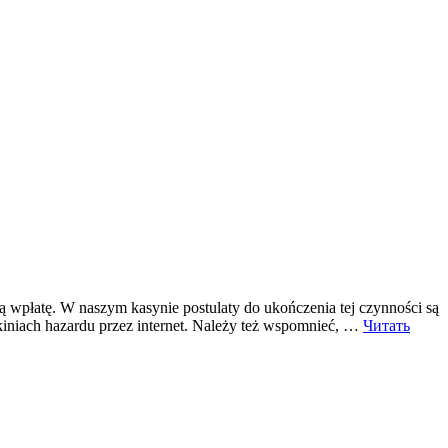
 wpłatę. W naszym kasynie postulaty do ukończenia tej czynności są
kiniach hazardu przez internet. Należy też wspomnieć, …
Читать