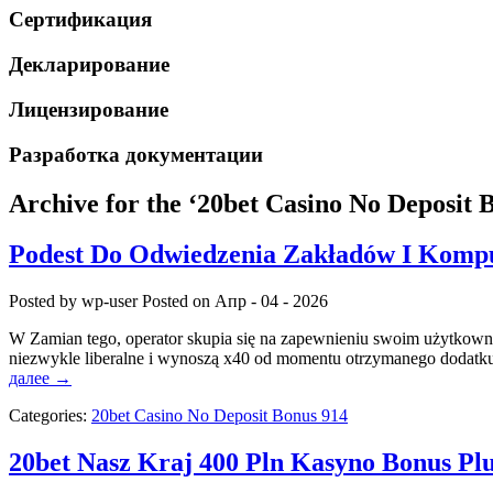
Сертификация
Декларирование
Лицензирование
Разработка документации
Archive for the ‘20bet Casino No Deposit 
Podest Do Odwiedzenia Zakładów I Kom
Posted by wp-user
Posted on Апр - 04 - 2026
W Zamian tego, operator skupia się na zapewnieniu swoim użytkowni
niezwykle liberalne i wynoszą x40 od momentu otrzymanego dodatku.
далее
→
Categories:
20bet Casino No Deposit Bonus 914
20bet Nasz Kraj 400 Pln Kasyno Bonus Pl