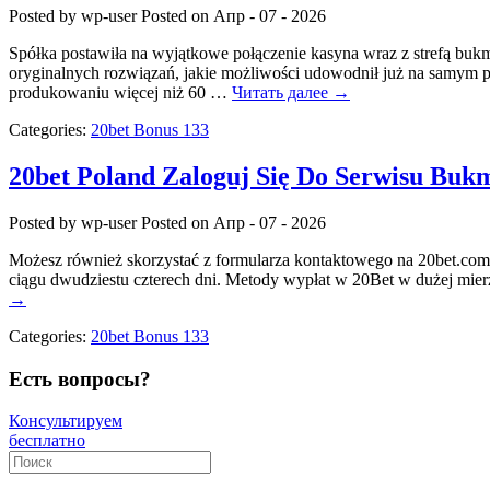
Posted by wp-user
Posted on Апр - 07 - 2026
Spółka postawiła na wyjątkowe połączenie kasyna wraz z strefą bukma
oryginalnych rozwiązań, jakie możliwości udowodnił już na samym 
produkowaniu więcej niż 60 …
Читать далее
→
Categories:
20bet Bonus 133
20bet Poland Zaloguj Się Do Serwisu Buk
Posted by wp-user
Posted on Апр - 07 - 2026
Możesz również skorzystać z formularza kontaktowego na 20bet.com a
ciągu dwudziestu czterech dni. Metody wypłat w 20Bet w dużej mier
→
Categories:
20bet Bonus 133
Есть вопросы?
Консультируем
бесплатно