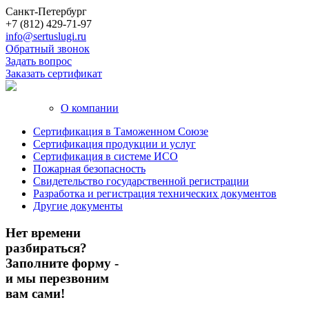
Санкт-Петербург
+7 (812) 429-71-97
info@sertuslugi.ru
Обратный звонок
Задать вопрос
Заказать сертификат
О компании
Сертификация в Таможенном Союзе
Сертификация продукции и услуг
Сертификация в системе ИСО
Пожарная безопасность
Свидетельство государственной регистрации
Разработка и регистрация технических документов
Другие документы
Нет времени
разбираться?
Заполните форму -
и мы перезвоним
вам сами!