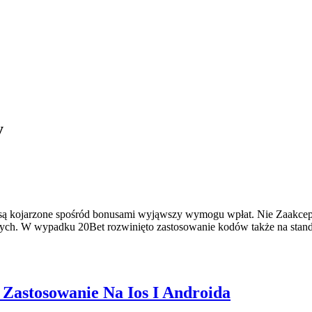
y
 są kojarzone spośród bonusami wyjąwszy wymogu wpłat. Nie Zaakcep
gólnych. W wypadku 20Bet rozwinięto zastosowanie kodów także na st
 Zastosowanie Na Ios I Androida