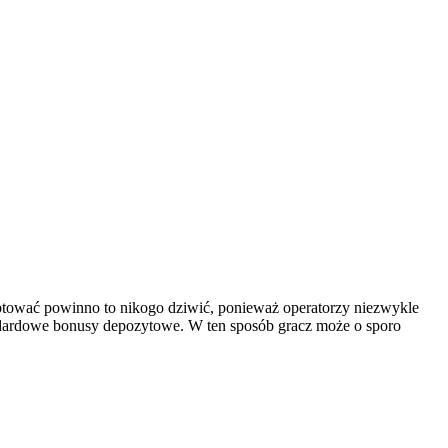
tować powinno to nikogo dziwić, ponieważ operatorzy niezwykle
andardowe bonusy depozytowe. W ten sposób gracz może o sporo