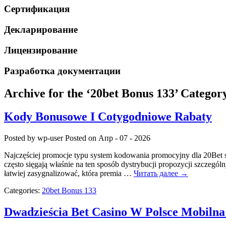
Сертификация
Декларирование
Лицензирование
Разработка документации
Archive for the ‘20bet Bonus 133’ Categor
Kody Bonusowe I Cotygodniowe Rabaty
Posted by wp-user
Posted on Апр - 07 - 2026
Najczęściej promocje typu system kodowania promocyjny dla 20Bet
często sięgają właśnie na ten sposób dystrybucji propozycji szcze
łatwiej zasygnalizować, która premia …
Читать далее
→
Categories:
20bet Bonus 133
Dwadzieścia Bet Casino W Polsce Mobilna