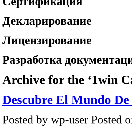
Сертификация
Декларирование
Лицензирование
Разработка документац
Archive for the ‘1win 
Descubre El Mundo De
Posted by wp-user
Posted o