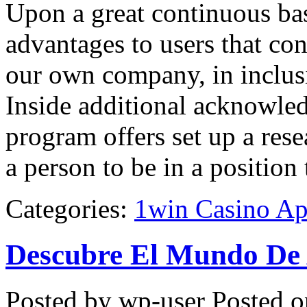
Upon a great continuous basi
advantages to users that con
our own company, in inclusi
Inside additional acknowled
program offers set up a res
a person to be in a positio
Categories:
1win Casino A
Descubre El Mundo De
Posted by wp-user
Posted o