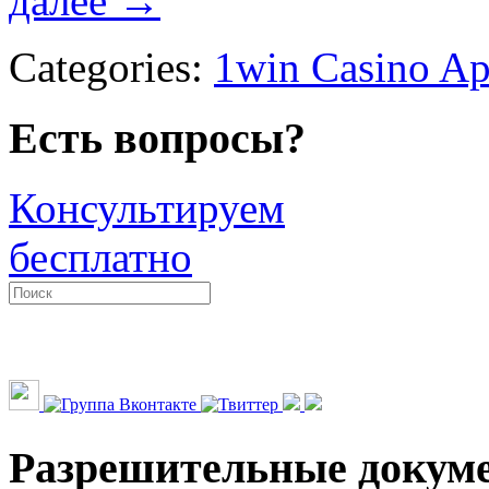
далее
→
Categories:
1win Casino A
Есть вопросы?
Консультируем
бесплатно
Разрешительные докум