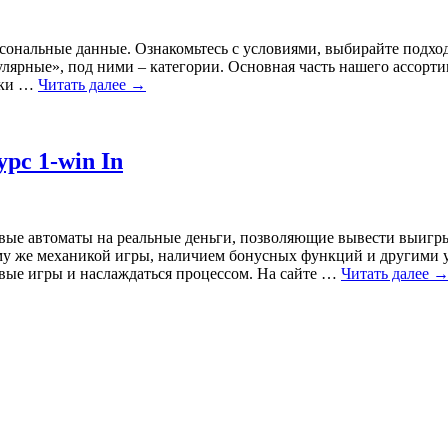
сональные данные. Ознакомьтесь с условиями, выбирайте подхо
ярные», под ними – категории. Основная часть нашего ассорти
авки …
Читать далее
→
рс 1-win In
овые автоматы на реальные деньги, позволяющие вывести выигр
тому же механикой игры, наличием бонусных функций и другим
вые игры и наслаждаться процессом. На сайте …
Читать далее