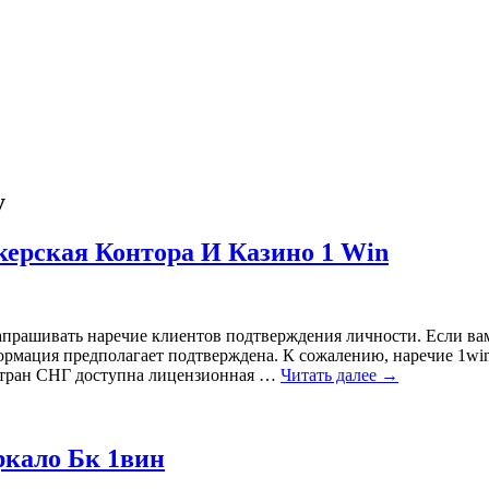
y
керская Контора И Казино 1 Win
прашивать наречие клиентов подтверждения личности. Если вам
ормация предполагает подтверждена. К сожалению, наречие 1win
стран СНГ доступна лицензионная …
Читать далее
→
ркало Бк 1вин