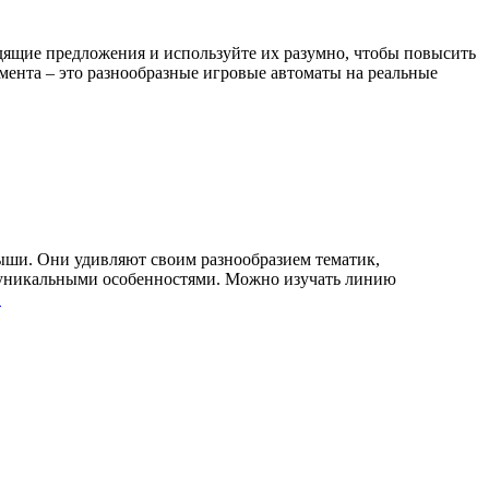
дящие предложения и используйте их разумно, чтобы повысить
мента – это разнообразные игровые автоматы на реальные
ыши. Они удивляют своим разнообразием тематик,
и уникальными особенностями. Можно изучать линию
→