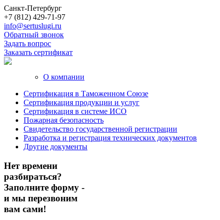
Санкт-Петербург
+7 (812) 429-71-97
info@sertuslugi.ru
Обратный звонок
Задать вопрос
Заказать сертификат
О компании
Сертификация в Таможенном Союзе
Сертификация продукции и услуг
Сертификация в системе ИСО
Пожарная безопасность
Свидетельство государственной регистрации
Разработка и регистрация технических документов
Другие документы
Нет времени
разбираться?
Заполните форму -
и мы перезвоним
вам сами!