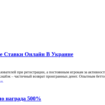
е Ставки Онлайн В Украине
зователей при регистрации, а постоянным игрокам за активност
эшбэк – частичный возврат проигранных денег. Опытным беттора
→
но награда 500%