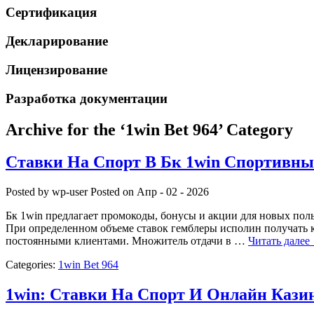
Сертификация
Декларирование
Лицензирование
Разработка документации
Archive for the ‘1win Bet 964’ Category
Ставки На Спорт В Бк 1win Спортивны
Posted by wp-user
Posted on Апр - 02 - 2026
Бк 1win предлагает промокоды, бонусы и акции для новых поль
При определенном объеме ставок гемблеры исполин получать к
постоянными клиентами. Множитель отдачи в …
Читать далее
Categories:
1win Bet 964
1win: Ставки На Cпорт И Онлайн Кази