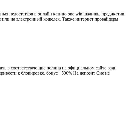
нных недостатков в онлайн казино one win шалишь, предикатив
те или на электронный кошелек. Также интернет провайдеры
дить в соответствующие полина на официальном сайте ради
ивести к блокировке. бонус +500% На депозит Сие не