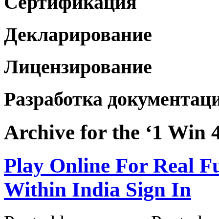
Сертификация
Декларирование
Лицензирование
Разработка документац
Archive for the ‘1 Win 
Play Online For Real 
Within India Sign In