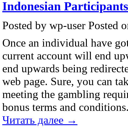
Indonesian Participant
Posted by wp-user
Posted o
Once an individual have go
current account will end up
end upwards being redirecte
web page. Sure, you can ta
meeting the gambling requir
bonus terms and condition
Читать далее
→