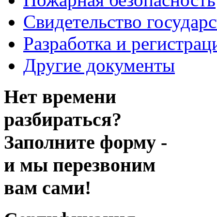
Свидетельство государ
Разработка и регистрац
Другие документы
Нет времени
разбираться?
Заполните форму -
и мы перезвоним
вам сами!