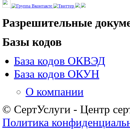
Разрешительные докум
Базы кодов
База кодов ОКВЭД
База кодов ОКУН
О компании
© СертУслуги - Центр сер
Политика конфиденциаль