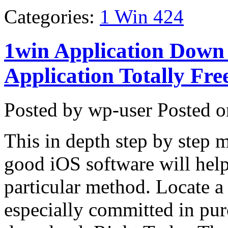
Categories:
1 Win 424
1win Application Down
Application Totally Fre
Posted by wp-user
Posted o
This in depth step by step
good iOS software will help 
particular method. Locate a 
especially committed in pu