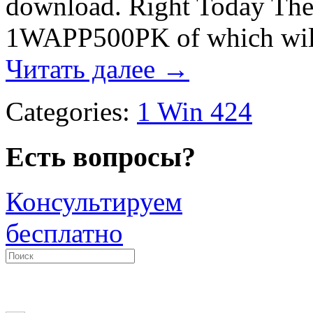
download. Right Today Ther
1WAPP500PK of which will 
Читать далее
→
Categories:
1 Win 424
Есть вопросы?
Консультируем
бесплатно