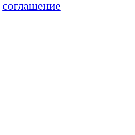
соглашение
Задать вопрос