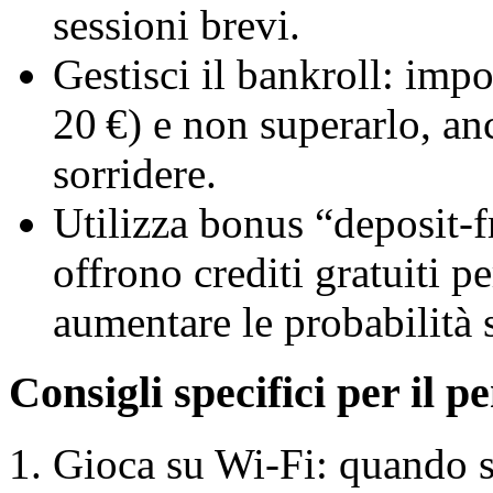
sessioni brevi.
Gestisci il bankroll: impo
20 €) e non superarlo, an
sorridere.
Utilizza bonus “deposit‑fr
offrono crediti gratuiti pe
aumentare le probabilità s
Consigli specifici per il p
Gioca su Wi‑Fi: quando se