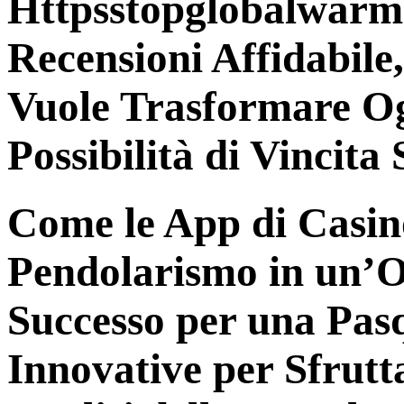
Httpsstopglobalwarmi
Recensioni Affidabile
Vuole Trasformare O
Possibilità di Vincita
Come le App di Casin
Pendolarismo in un’On
Successo per una Pas
Innovative per Sfrutt