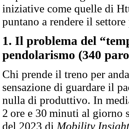
iniziative come quelle di 
puntano a rendere il settore 
1. Il problema del “tem
pendolarismo (340 paro
Chi prende il treno per anda
sensazione di guardare il pa
nulla di produttivo. In media
2 ore e 30 minuti al giorno 
del 2023 di
Mobility Insigh