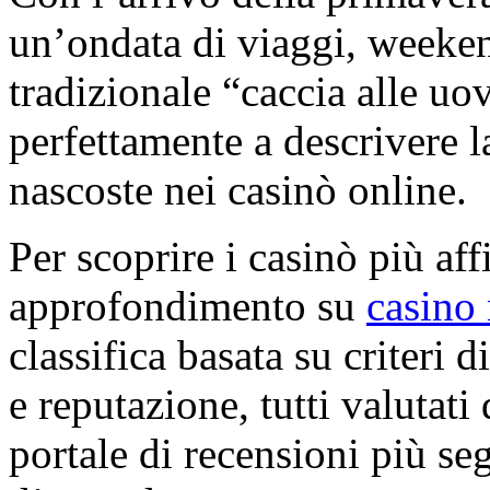
un’ondata di viaggi, weeken
tradizionale “caccia alle uo
perfettamente a descrivere 
nascoste nei casinò online.
Per scoprire i casinò più affi
approfondimento su
casino
classifica basata su criteri 
e reputazione, tutti valutat
portale di recensioni più se