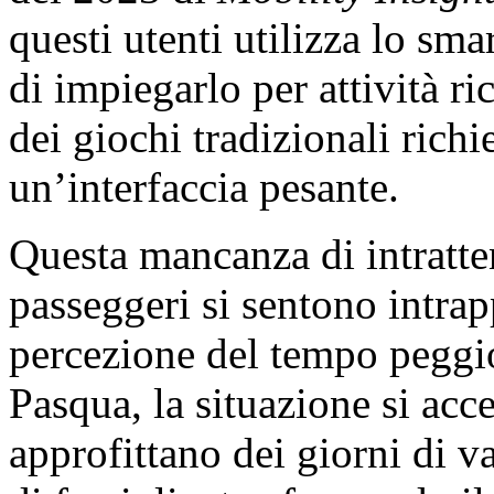
questi utenti utilizza lo sm
di impiegarlo per attività ri
dei giochi tradizionali rich
un’interfaccia pesante.
Questa mancanza di intratte
passeggeri si sentono intrapp
percezione del tempo peggio
Pasqua, la situazione si ac
approfittano dei giorni di v