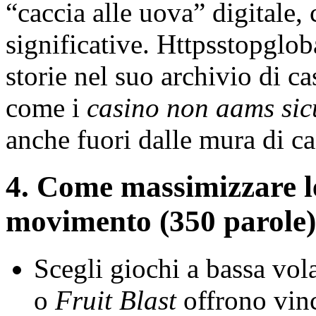
“caccia alle uova” digitale,
significative. Httpsstopglo
storie nel suo archivio di c
come i
casino non aams sic
anche fuori dalle mura di ca
4. Come massimizzare le
movimento (350 parole)
Scegli giochi a bassa vola
o
Fruit Blast
offrono vinc