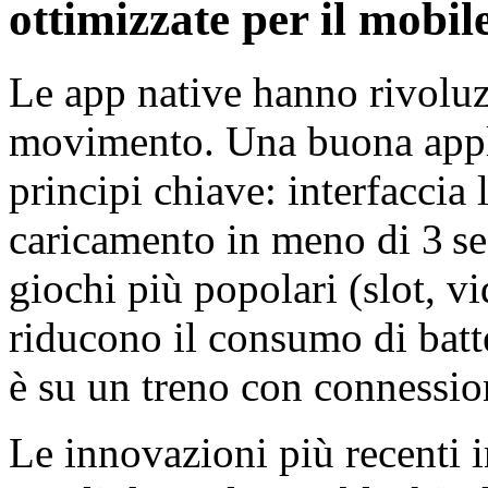
ottimizzate per il mobil
Le app native hanno rivoluz
movimento. Una buona appli
principi chiave: interfacci
caricamento in meno di 3 se
giochi più popolari (slot, v
riducono il consumo di batter
è su un treno con connession
Le innovazioni più recenti 