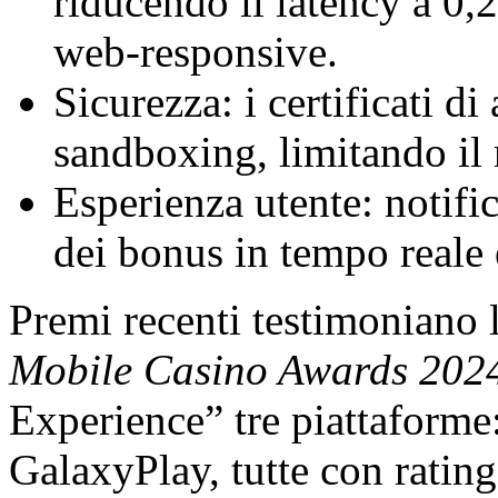
riducendo il latency a 0,2 
web‑responsive.
Sicurezza: i certificati d
sandboxing, limitando il 
Esperienza utente: notifi
dei bonus in tempo reale 
Premi recenti testimoniano l
Mobile Casino Awards 202
Experience” tre piattaform
GalaxyPlay, tutte con rating 