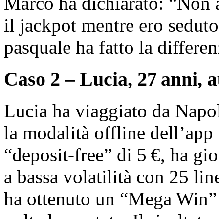
Marco ha dichiarato: “Non 
il jackpot mentre ero seduto
pasquale ha fatto la differen
Caso 2 – Lucia, 27 anni, a
Lucia ha viaggiato da Napol
la modalità offline dell’ap
“deposit‑free” di 5 €, ha gi
a bassa volatilità con 25 li
ha ottenuto un “Mega Win” 