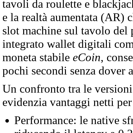
tavoli da roulette e blackjac
e la realtà aumentata (AR) c
slot machine sul tavolo del
integrato wallet digitali com
moneta stabile
eCoin
, conse
pochi secondi senza dover ap
Un confronto tra le version
evidenzia vantaggi netti per
Performance: le native sf