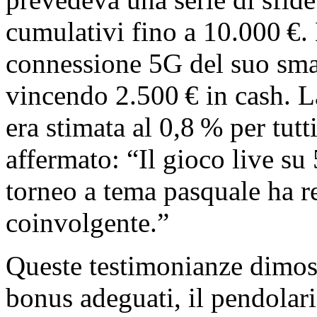
cumulativi fino a 10.000 €. 
connessione 5G del suo smar
vincendo 2.500 € in cash. La
era stimata al 0,8 % per tutt
affermato: “Il gioco live su 
torneo a tema pasquale ha r
coinvolgente.”
Queste testimonianze dimost
bonus adeguati, il pendolar