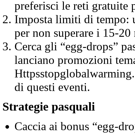
preferisci le reti gratuite
Imposta limiti di tempo: 
per non superare i 15‑20 
Cerca gli “egg‑drops” pa
lanciano promozioni temat
Httpsstopglobalwarming.E
di questi eventi.
Strategie pasquali
Caccia ai bonus “egg‑dro