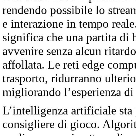
rendendo possibile lo stream
e interazione in tempo reale.
significa che una partita d
avvenire senza alcun ritard
affollata. Le reti edge compu
trasporto, ridurranno ulteri
migliorando l’esperienza di s
L’intelligenza artificiale st
consigliere di gioco. Algor