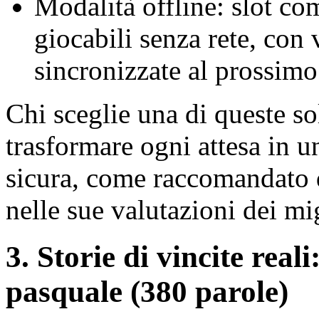
Modalità offline: slot c
giocabili senza rete, con v
sincronizzate al prossim
Chi sceglie una di queste sol
trasformare ogni attesa in u
sicura, come raccomandato
nelle sue valutazioni dei m
3. Storie di vincite real
pasquale (380 parole)