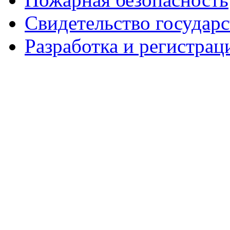
Свидетельство государ
Разработка и регистрац