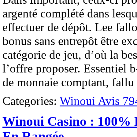
argenté complété dans lesqu
effectuer de dépôt. Lee fal
bonus sans entrepôt être ex
catégorie de jeu, d’où la be
l’offre proposer. Essentiel 
de monnaie comptant, fall
Categories:
Winoui Avis 79
Winoui Casino : 100% B
En Rangée