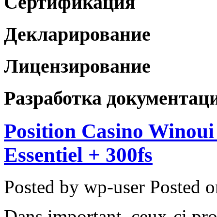
Сертификация
Декларирование
Лицензирование
Разработка документац
Position Casino Winoui 
Essentiel + 300fs
Posted by wp-user
Posted o
Dans important, ceux-ci pro