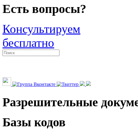
Есть вопросы?
Консультируем
бесплатно
Разрешительные докум
Базы кодов