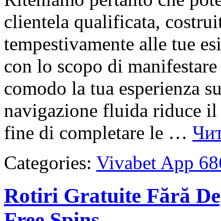
clientela qualificata, costru
tempestivamente alle tue esi
con lo scopo di manifestare
comodo la tua esperienza s
navigazione fluida riduce il
fine di completare le …
Чит
Categories:
Vivabet App 68
Rotiri Gratuite Fără D
Free Spins