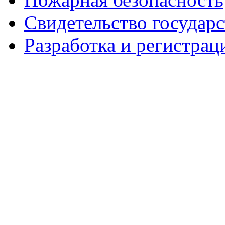
Свидетельство государ
Разработка и регистрац