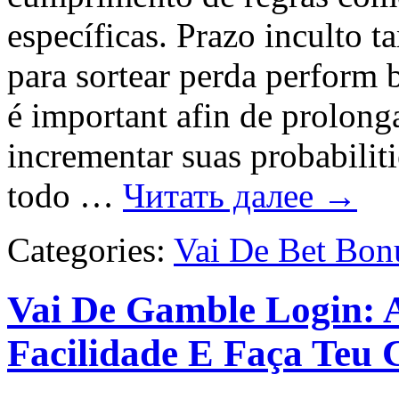
específicas. Prazo inculto 
para sortear perda perform b
é important afin de prolonga
incrementar suas probabilit
todo …
Читать далее
→
Categories:
Vai De Bet Bon
Vai De Gamble Login: A
Facilidade E Faça Teu 