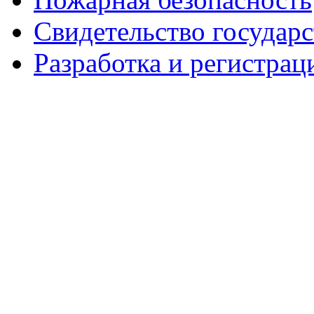
Свидетельство государ
Разработка и регистрац