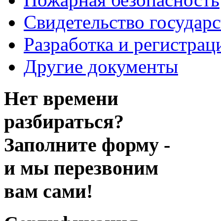
Свидетельство государ
Разработка и регистрац
Другие документы
Нет времени
разбираться?
Заполните форму -
и мы перезвоним
вам сами!