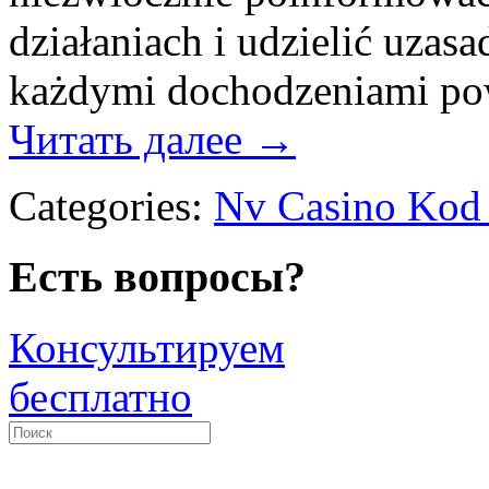
działaniach i udzielić uzas
każdymi dochodzeniami po
Читать далее
→
Categories:
Nv Casino Kod
Есть вопросы?
Консультируем
бесплатно