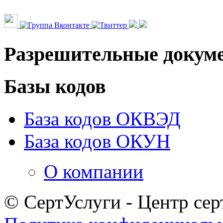
Разрешительные докум
Базы кодов
База кодов ОКВЭД
База кодов ОКУН
О компании
© СертУслуги - Центр сер