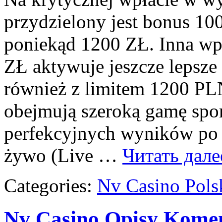
przydzielony jest bonus 1
poniekąd 1200 ZŁ. Inna wpł
ZŁ aktywuje jeszcze lepsz
również z limitem 1200 P
obejmują szeroką gamę spo
perfekcyjnych wyników po 
żywo (Live …
Читать дал
Categories:
Nv Casino Pols
Nv Casino Opisy Komen