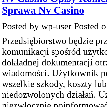
Sprawa Nv Casino
Posted by wp-user
Posted o
Przedsiębiorstwo będzie pr
komunikacji spośród użytk
dokładnej dokumentacji ot
wiadomości. Użytkownik po
wszelkie szkody, koszty lu
niedozwolonych działań. 
niezwłocznie poinformować