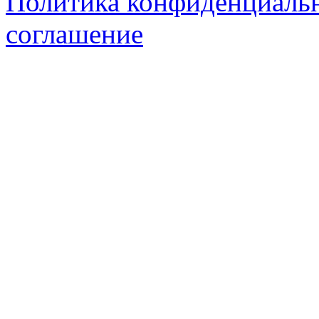
Политика конфиденциаль
соглашение
Задать вопрос