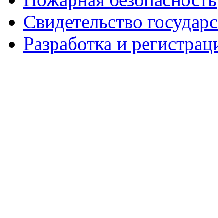
Свидетельство государ
Разработка и регистрац