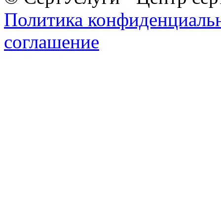
Политика конфиденциаль
соглашение