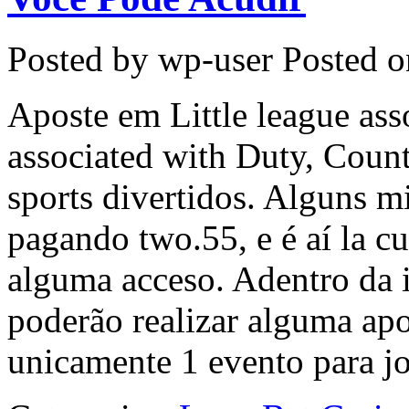
Posted by wp-user
Posted o
Aposte em Little league ass
associated with Duty, Count
sports divertidos. Alguns m
pagando two.55, e é aí la cu
alguma acceso. Adentro da 
poderão realizar alguma ap
unicamente 1 evento para j