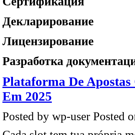
Сертификация
Декларирование
Лицензирование
Разработка документац
Plataforma De Apostas
Em 2025
Posted by wp-user
Posted o
Cada slot tem tua própria m