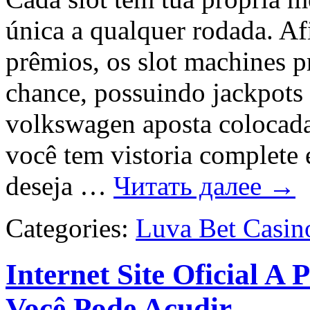
única a qualquer rodada. Af
prêmios, os slot machines 
chance, possuindo jackpots
volkswagen aposta colocada
você tem vistoria complete e
deseja …
Читать далее
→
Categories:
Luva Bet Casin
Internet Site Oficial 
Você Pode Acudir