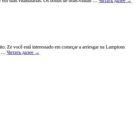
car em suas vidasdiárias. Os bônus de boas-vindas …
Читать далее
→
to. Ze você está interessado em começar a arriesgar na Lampions
al …
Читать далее
→