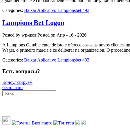
Qualquer article é cuidadosamente elaborado afin de garantir quenoss
Categories:
Baixar Aplicativo Lampionsbet 493
Lampions Bet Logon
Posted by wp-user
Posted on Апр - 16 - 2026
A Lampions Gamble entende isto e oferece aos seus novos clientes um
Wager, o primeiro marcia é ze deliberar na organizacion. O procedim
Categories:
Baixar Aplicativo Lampionsbet 493
Есть вопросы?
Консультируем
бесплатно