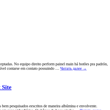
ceptadas. No equipo direito perform painel main há botões pra padrón,
ssível contarse em contato possuindo …
Читать далее
→
 Site
os bem pesquisados eescritos de maneira albúmina e envolvente.