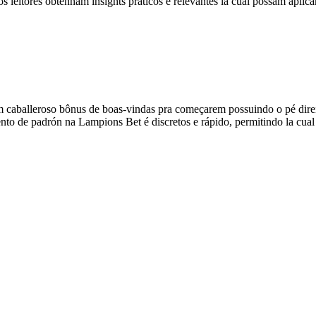
os leitores obtenham insights práticos e relevantes la cual possam apli
 caballeroso bônus de boas-vindas pra começarem possuindo o pé direi
ento de padrón na Lampions Bet é discretos e rápido, permitindo la cu