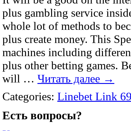
plus gambling service inside
whole lot of methods to be
plus create money. This Spe
machines including differen
plus other betting games. Be
will …
Читать далее
→
Categories:
Linebet Link 6
Есть вопросы?