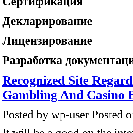
Сертификация
Декларирование
Лицензирование
Разработка документац
Recognized Site Regardi
Gambling And Casino B
Posted by wp-user
Posted o
It will be a good on the inte