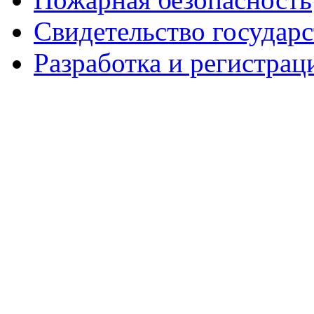
Свидетельство государ
Разработка и регистрац