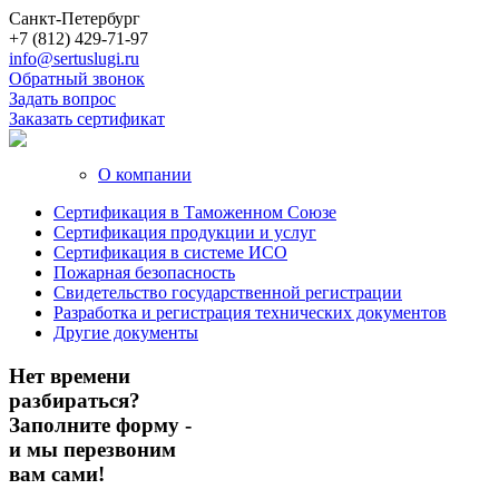
Санкт-Петербург
+7 (812) 429-71-97
info@sertuslugi.ru
Обратный звонок
Задать вопрос
Заказать сертификат
О компании
Сертификация в Таможенном Союзе
Сертификация продукции и услуг
Сертификация в системе ИСО
Пожарная безопасность
Свидетельство государственной регистрации
Разработка и регистрация технических документов
Другие документы
Нет времени
разбираться?
Заполните форму -
и мы перезвоним
вам сами!