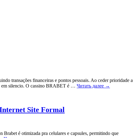
indo transações financeiras e pontos pessoais. Ao ceder prioridade a
ogos em silencio. O cassino BRABET é …
Читать далее
→
nternet Site Formal
n Brabet é otimizada pra celulares e capsules, permitindo que