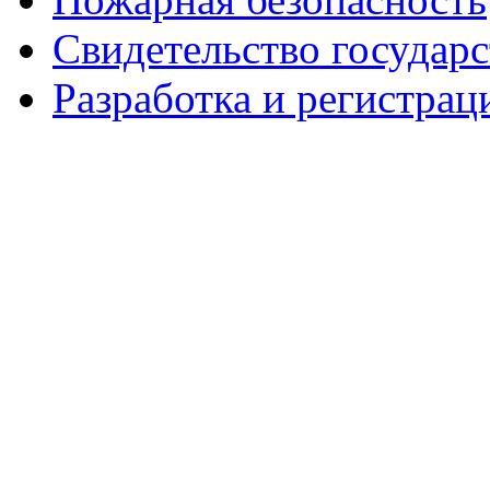
Свидетельство государ
Разработка и регистрац