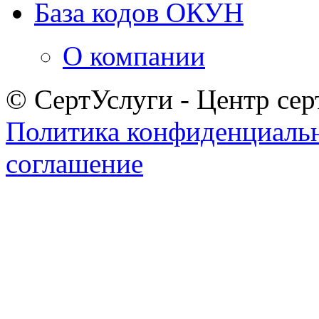
База кодов ОКУН
О компании
© СертУслуги - Центр сер
Политика конфиденциаль
соглашение
Задать вопрос