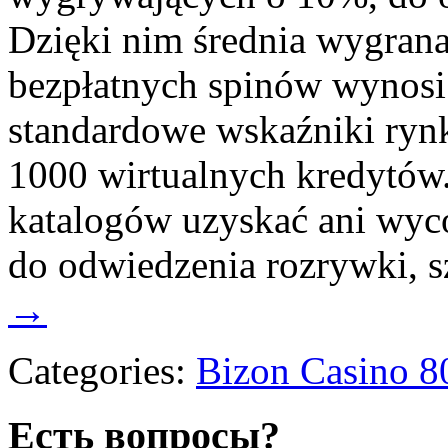
Dzięki nim średnia wygrana
bezpłatnych spinów wynosi
standardowe wskaźniki rynk
1000 wirtualnych kredytów
katalogów uzyskać ani wyco
do odwiedzenia rozrywki, 
→
Categories:
Bizon Casino 8
Есть вопросы?