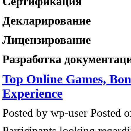
Сертификация
Декларирование
Лицензирование
Разработка документац
Top Online Games, Bon
Experience
Posted by wp-user
Posted o
Participants looking regardi