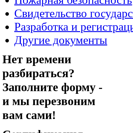
Свидетельство государ
Разработка и регистрац
Другие документы
Нет времени
разбираться?
Заполните форму -
и мы перезвоним
вам сами!