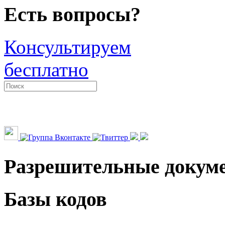
Есть вопросы?
Консультируем
бесплатно
Разрешительные докум
Базы кодов