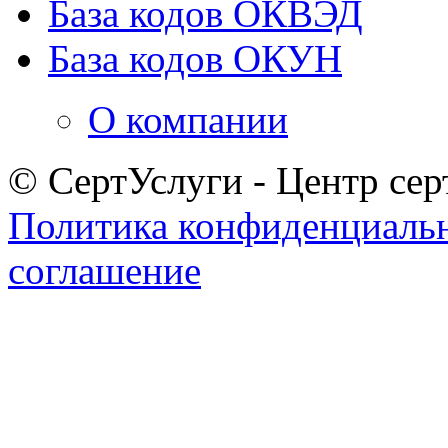
База кодов ОКВЭД
База кодов ОКУН
О компании
© СертУслуги - Центр сер
Политика конфиденциаль
соглашение