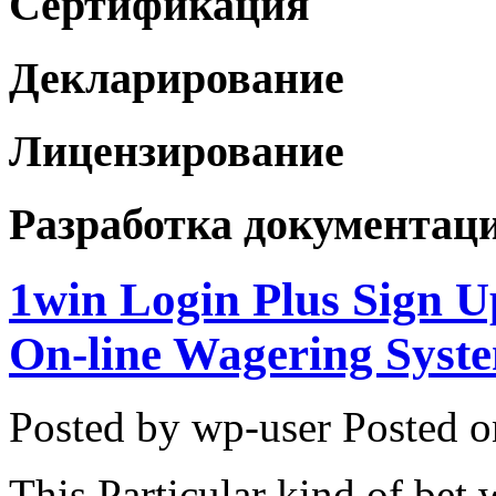
Сертификация
Декларирование
Лицензирование
Разработка документац
1win Login Plus Sign U
On-line Wagering Syst
Posted by wp-user
Posted o
This Particular kind of bet 