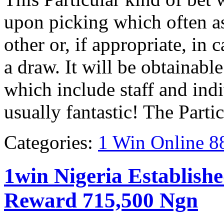
upon picking which often asp
other or, if appropriate, in 
a draw. It will be obtainable 
which include staff and indi
usually fantastic! The Part
Categories:
1 Win Online 8
1win Nigeria Establishe
Reward 715,500 Ngn